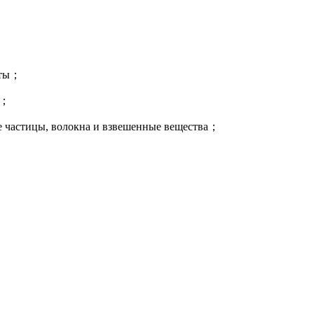
боты；
ть；
ые частицы, волокна и взвешенные вещества；